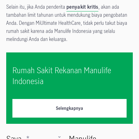
Selain itu, jika Anda penderita
penyakit kritis
, akan ada
tambahan limit tahunan untuk mendukung biaya pengobatan
Anda. Dengan MiUltimate HealthCare, tidak perlu takut biaya
rumah sakit karena ada Manulife Indonesia yang selalu
melindungi Anda dan keluarga.
Rumah Sakit Rekanan Manulife
Indonesia
Selengkapnya
Saya
*
Manulife