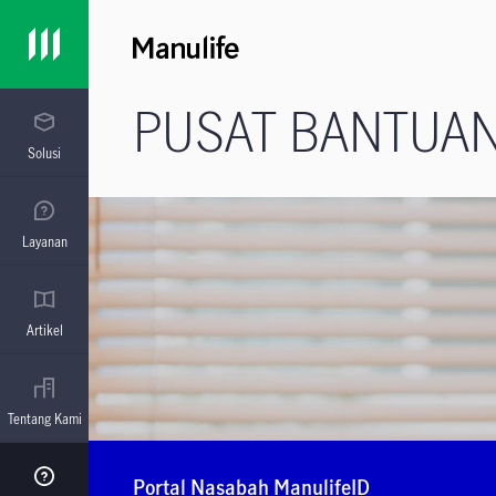
PUSAT BANTUA
Solusi
Layanan
Artikel
Tentang Kami
Portal Nasabah ManulifeID