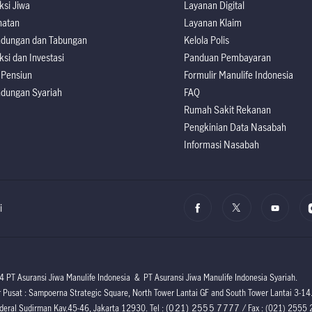
ksi Jiwa
Layanan Digital
hatan
Layanan Klaim
ndungan dan Tabungan
Kelola Polis
ksi dan Investasi
Panduan Pembayaran
 Pensiun
Formulir Manulife Indonesia
ndungan Syariah
FAQ
Rumah Sakit Rekanan
Pengkinian Data Nasabah
Informasi Nasabah
i
PT Asuransi Jiwa Manulife Indonesia & PT Asuransi Jiwa Manulife Indonesia Syariah.
 Pusat : Sampoerna Strategic Square, North Tower Lantai GF and South Tower Lantai 3-14
(021) 2555 7777
nderal Sudirman Kav.45-46, Jakarta 12930. Tel :
/ Fax : (021) 2555