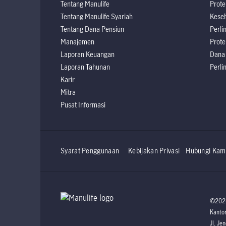
Tentang Manulife
Prote
Tentang Manulife Syariah
Kese
Tentang Dana Pensiun
Perli
Manajemen
Prote
Laporan Keuangan
Dana
Laporan Tahunan
Perli
Karir
Mitra
Pusat Informasi
Syarat Penggunaan
Kebijakan Privasi
Hubungi Kam
©2024 
Kantor
Jl. Je