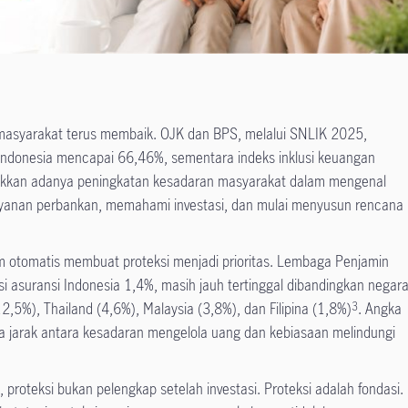
 masyarakat terus membaik. OJK dan BPS, melalui SNLIK 2025,
 Indonesia mencapai 66,46%, sementara indeks inklusi keuangan
jukkan adanya peningkatan kesadaran masyarakat dalam mengenal
yanan perbankan, memahami investasi, dan mulai menyusun rencana
m otomatis membuat proteksi menjadi prioritas. Lembaga Penjamin
 asuransi Indonesia 1,4%, masih jauh tertinggal dibandingkan negar
2,5%), Thailand (4,6%), Malaysia (3,8%), dan Filipina (1,8%)
. Angka
3
a jarak antara kesadaran mengelola uang dan kebiasaan melindungi
 proteksi bukan pelengkap setelah investasi. Proteksi adalah fondasi.