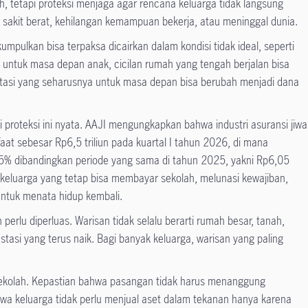
, tetapi proteksi menjaga agar rencana keluarga tidak langsung
 sakit berat, kehilangan kemampuan bekerja, atau meninggal dunia.
umpulkan bisa terpaksa dicairkan dalam kondisi tidak ideal, seperti
untuk masa depan anak, cicilan rumah yang tengah berjalan bisa
estasi yang seharusnya untuk masa depan bisa berubah menjadi dana
i proteksi ini nyata. AAJI mengungkapkan bahwa industri asuransi jiwa
at sebesar Rp6,5 triliun pada kuartal I tahun 2026, di mana
5% dibandingkan periode yang sama di tahun 2025, yakni Rp6,05
ada keluarga yang tetap bisa membayar sekolah, melunasi kewajiban,
ntuk menata hidup kembali.
erlu diperluas. Warisan tidak selalu berarti rumah besar, tanah,
vestasi yang terus naik. Bagi banyak keluarga, warisan yang paling
sekolah. Kepastian bahwa pasangan tidak harus menanggung
wa keluarga tidak perlu menjual aset dalam tekanan hanya karena