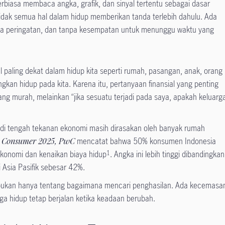
terbiasa membaca angka, grafik, dan sinyal tertentu sebagai dasar
idak semua hal dalam hidup memberikan tanda terlebih dahulu. Ada
anpa peringatan, dan tanpa kesempatan untuk menunggu waktu yang
al paling dekat dalam hidup kita seperti rumah, pasangan, anak, orang
kan hidup pada kita. Karena itu, pertanyaan finansial yang penting
dang murah, melainkan “jika sesuatu terjadi pada saya, apakah keluarg
 di tengah tekanan ekonomi masih dirasakan oleh banyak rumah
he Consumer 2025, PwC
mencatat bahwa 50% konsumen Indonesia
ekonomi dan kenaikan biaya hidup
. Angka ini lebih tinggi dibandingkan
1
i Asia Pasifik sebesar 42%.
 bukan hanya tentang bagaimana mencari penghasilan. Ada kecemasa
ga hidup tetap berjalan ketika keadaan berubah.