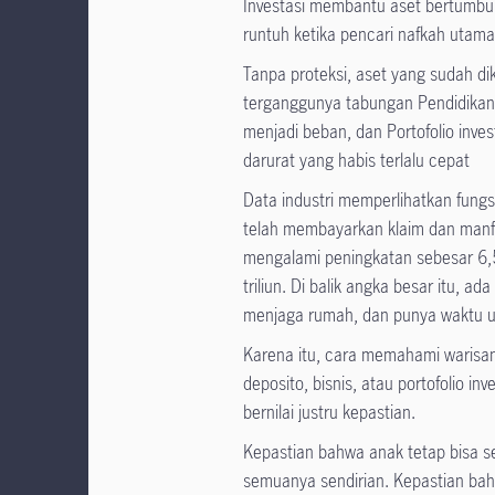
Investasi membantu aset bertumbuh
runtuh ketika pencari nafkah utama
Tanpa proteksi, aset yang sudah dik
terganggunya tabungan Pendidikan 
menjadi beban, dan Portofolio inv
darurat yang habis terlalu cepat
Data industri memperlihatkan fungs
telah membayarkan klaim dan manfa
mengalami peningkatan sebesar 6,
triliun. Di balik angka besar itu, 
menjaga rumah, dan punya waktu u
Karena itu, cara memahami warisan p
deposito, bisnis, atau portofolio in
bernilai justru kepastian.
Kepastian bahwa anak tetap bisa 
semuanya sendirian. Kepastian bah