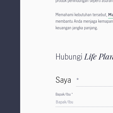
produk perlindungan seperti asurans
Memahami kebutuhan tersebut,
Ma
membantu Anda menjaga kemapanan
keuangan jangka panjang.
Hubungi
Life Pla
Saya
*
Bapak/Ibu *
Bapak/Ibu