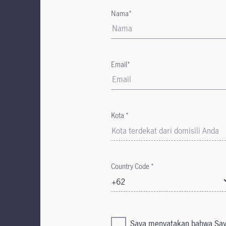
Nama*
Email*
Kota *
Kota terdekat dari domisili Anda
Country Code *
+62
Saya menyatakan bahwa Say