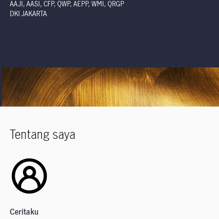
AAJI, AASI, CFP, QWP, AEPP, WMI, QRGP
DKI JAKARTA
Tentang saya
Ceritaku