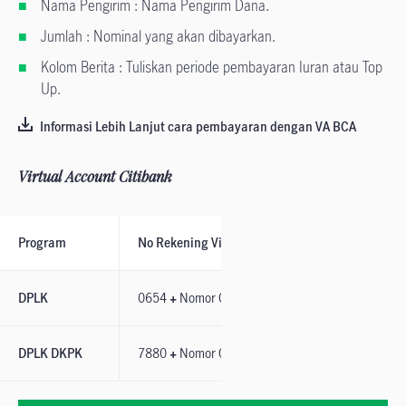
Nama Pengirim : Nama Pengirim Dana.
Jumlah : Nominal yang akan dibayarkan.
Kolom Berita : Tuliskan periode pembayaran Iuran atau Top
Up.
Informasi Lebih Lanjut cara pembayaran dengan VA BCA
Virtual Account Citibank
Program
No Rekening Virtual Account
Atas Nama 
DPLK
0654
+
Nomor Group
DPLK Manuli
DPLK DKPK
7880
+
Nomor Group
DPLK Manuli