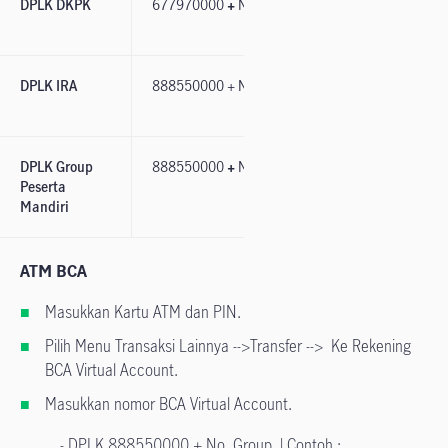
DPLK DKPK
677970000
+
Nomor Group
Nama Perus
terdaftar di
DPLK IRA
888550000 + Nomor Group
Nama Peserta
DPLK Manuli
DPLK Group
888550000
+
Nomor Peserta
Nama Peserta
Peserta
DPLK Manuli
Mandiri
ATM BCA
Masukkan Kartu ATM dan PIN.
Pilih Menu Transaksi Lainnya -->Transfer --> Ke Rekening
BCA Virtual Account.
Masukkan nomor BCA Virtual Account.
- DPLK 888550000 + No. Group | Contoh :