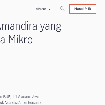
Manulife ID
Individual
Amandira yang
ra Mikro
an (OJK), PT Asuransi Jiwa
oduk Asuransi Aman Bersama