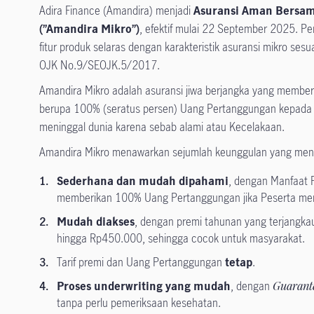
Adira Finance (Amandira) menjadi
Asuransi Aman Bersam
(”Amandira Mikro”)
, efektif mulai 22 September 2025. Pe
fitur produk selaras dengan karakteristik asuransi mikro ses
OJK No.9/SEOJK.5/2017.
Amandira Mikro adalah asuransi jiwa berjangka yang member
berupa 100% (seratus persen) Uang Pertanggungan kepada Y
meninggal dunia karena sebab alami atau Kecelakaan.
Amandira Mikro menawarkan sejumlah keunggulan yang menar
Sederhana dan mudah dipahami
, dengan Manfaat 
memberikan 100% Uang Pertanggungan jika Peserta men
Mudah diakses
, dengan premi tahunan yang terjangka
hingga Rp450.000, sehingga cocok untuk masyarakat.
Tarif premi dan Uang Pertanggungan
tetap
.
Proses underwriting yang mudah
, dengan
Guarante
tanpa perlu pemeriksaan kesehatan.