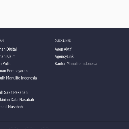
NAN
QUICK LINKS
an Digital
Agen Aktif
nan Klaim
AgencyLink
a Polis
Kantor Manulife Indonesia
uan Pembayaran
ulir Manulife Indonesia
h Sakit Rekanan
kinian Data Nasabah
rmasi Nasabah