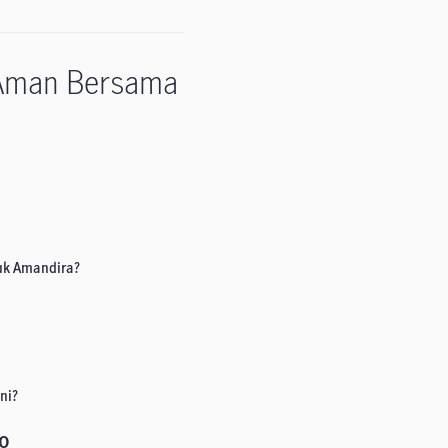
 Aman Bersama
uk Amandira?
ni?
o