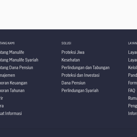
TANG KAMI
SOLUSI
LAYA
ntang Manulife
Proteksi Jiwa
Layan
tang Manulife Syariah
Kesehatan
Laya
ntang Dana Pensiun
Perlindungan dan Tabungan
Kelol
najemen
Proteksi dan Investasi
Pand
poran Keuangan
Dana Pensiun
Form
poran Tahunan
Perlindungan Syariah
FAQ
ir
Ruma
ra
Peng
at Informasi
Info