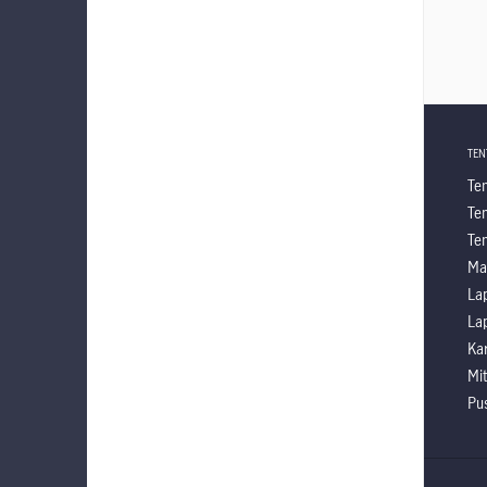
TEN
Te
Ten
Te
Ma
La
La
Kar
Mit
Pus