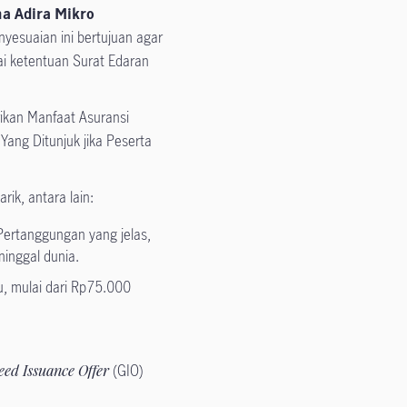
a Adira Mikro
nyesuaian ini bertujuan agar
uai ketentuan Surat Edaran
ikan Manfaat Asuransi
ang Ditunjuk jika Peserta
ik, antara lain:
Pertanggungan yang jelas,
inggal dunia.
u, mulai dari Rp75.000
ed Issuance Offer
(GIO)