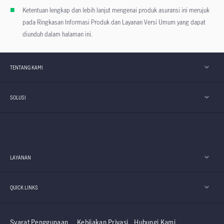
Ketentuan lengkap dan lebih lanjut mengenai produk asuransi ini merujuk
pada Ringkasan Informasi Produk dan Layanan Versi Umum yang dapat
diunduh dalam halaman ini.
TENTANG KAMI
SOLUSI
LAYANAN
QUICK LINKS
Syarat Penggunaan
Kebijakan Privasi
Hubungi Kami